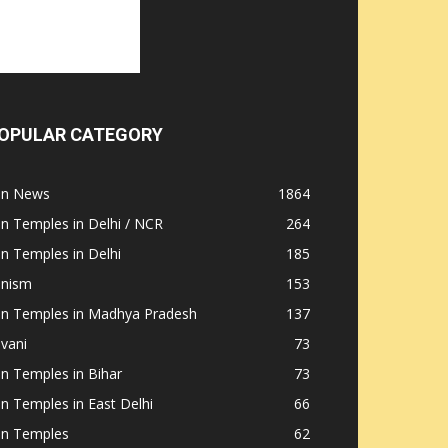
OPULAR CATEGORY
ain News
1864
in Temples in Delhi / NCR
264
in Temples in Delhi
185
inism
153
ain Temples in Madhya Pradesh
137
nvani
73
in Temples in Bihar
73
in Temples in East Delhi
66
in Temples
62