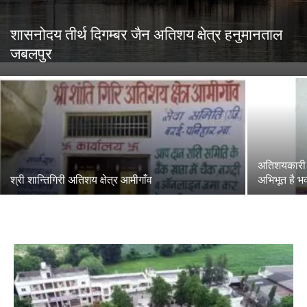
शासनोदय तीर्थ दिगम्बर जैन अतिशय क्षेत्र हनुमानताल
जबलपुर
अतिशयकारी ह
श्री शान्तिगिरी अतिशय क्षेत्र आमीगाँव
अभिभूत है भ