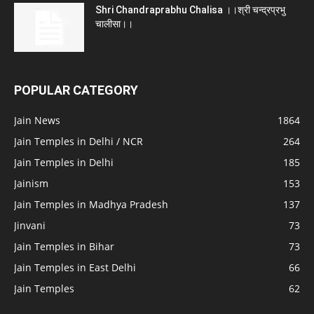
Shri Chandraprabhu Chalisa ।।श्री चन्द्रप्रभु
चालीसा।।
POPULAR CATEGORY
Jain News
1864
Jain Temples in Delhi / NCR
264
Jain Temples in Delhi
185
Jainism
153
Jain Temples in Madhya Pradesh
137
Jinvani
73
Jain Temples in Bihar
73
Jain Temples in East Delhi
66
Jain Temples
62