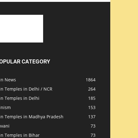
OPULAR CATEGORY
ain News
1864
in Temples in Delhi / NCR
264
in Temples in Delhi
185
inism
153
ain Temples in Madhya Pradesh
137
nvani
73
in Temples in Bihar
73