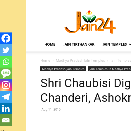
HOME
JAIN TIRTHANKAR
JAIN TEMPLES
Home
Madhya Pradesh Jain Temples
Jain Temple
Madhya Pradesh Jain Temples
Jain Temples in Madhya Prad
Shri Chaubisi D
Chanderi, Ashok
Aug 11, 2015