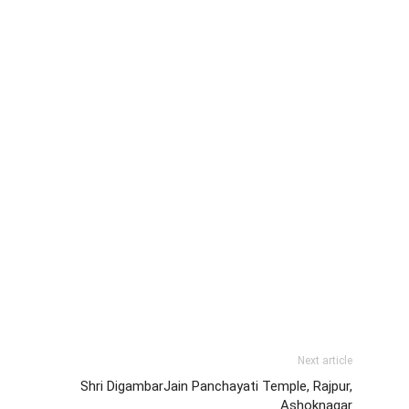
Next article
Shri DigambarJain Panchayati Temple, Rajpur,
Ashoknagar