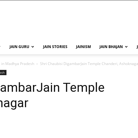
JAIN GURU
JAIN STORIES
JAINISM
JAIN BHAJAN
s in Madhya Pradesh
Shri Chaubisi DigambarJain Temple Chanderi, Ashoknaga
esh
igambarJain Temple
nagar