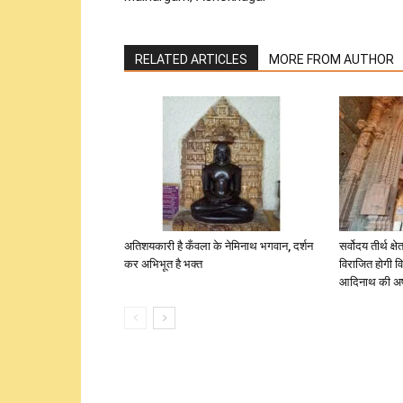
RELATED ARTICLES
MORE FROM AUTHOR
अतिशयकारी है कँवला के नेमिनाथ भगवान, दर्शन
सर्वोदय तीर्थ क्
कर अभिभूत है भक्त
विराजित होगी व
आदिनाथ की अष्ट