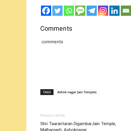
Comments
comments
TAGS
Ashok nagar Jain Temples
Previous article
Shri Taarantaran DigambarJain Temple,
Malhargarh, Ashoknagar