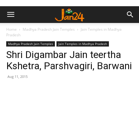
Home
Madhya Pradesh Jain Temples
Jain Temples in Madhya
Pradesh
Madhya Pradesh Jain Temples
Jain Temples in Madhya Pradesh
Shri Digambar Jain teertha
Kshetra, Parshvagiri, Barwani
Aug 11, 2015