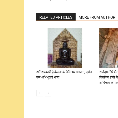
RELATED ARTICLES
MORE FROM AUTHOR
अतिशयकारी है कँवला के नेमिनाथ भगवान, दर्शन
सर्वोदय तीर्थ क्
कर अभिभूत है भक्त
विराजित होगी व
आदिनाथ की अष्ट