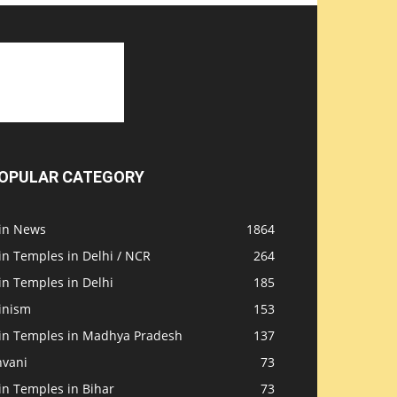
OPULAR CATEGORY
ain News
1864
in Temples in Delhi / NCR
264
in Temples in Delhi
185
inism
153
ain Temples in Madhya Pradesh
137
nvani
73
in Temples in Bihar
73