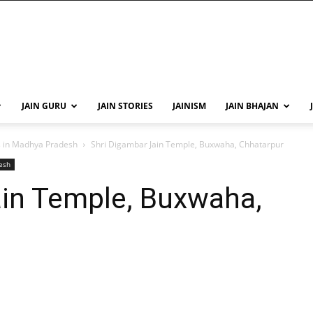
JAIN GURU
JAIN STORIES
JAINISM
JAIN BHAJAN
s in Madhya Pradesh
Shri Digambar Jain Temple, Buxwaha, Chhatarpur
esh
ain Temple, Buxwaha,