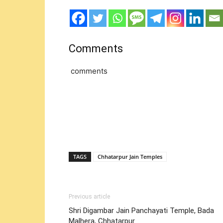
Comments
comments
TAGS
Chhatarpur Jain Temples
Previous article
Shri Digambar Jain Panchayati Temple, Bada
Malhera, Chhatarpur