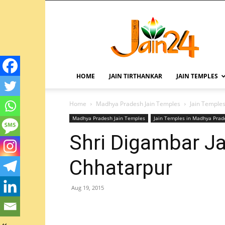
HOME
JAIN TIRTHANKAR
JAIN TEMPLES
Home
Madhya Pradesh Jain Temples
Jain Temple
Madhya Pradesh Jain Temples
Jain Temples in Madhya Prad
Shri Digambar J
Chhatarpur
Aug 19, 2015