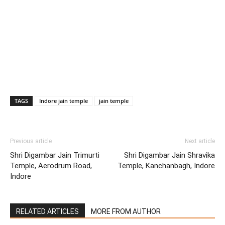
TAGS
Indore jain temple
jain temple
Previous article
Next article
Shri Digambar Jain Trimurti
Shri Digambar Jain Shravika
Temple, Aerodrum Road,
Temple, Kanchanbagh, Indore
Indore
RELATED ARTICLES
MORE FROM AUTHOR