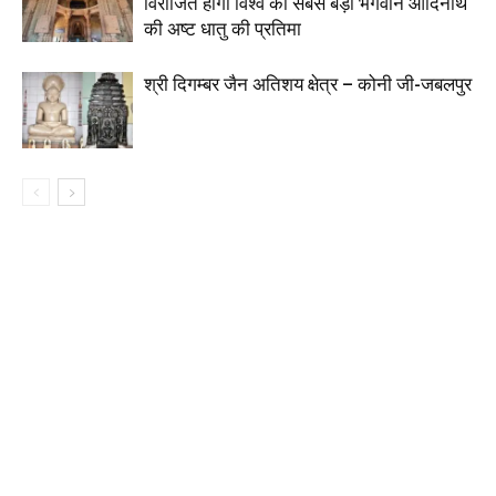
विराजित होगी विश्व की सबसे बड़ी भगवान आदिनाथ
की अष्ट धातु की प्रतिमा
श्री दिगम्बर जैन अतिशय क्षेत्र – कोनी जी-जबलपुर