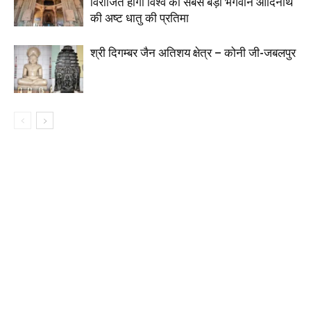
विराजित होगी विश्व की सबसे बड़ी भगवान आदिनाथ
की अष्ट धातु की प्रतिमा
श्री दिगम्बर जैन अतिशय क्षेत्र – कोनी जी-जबलपुर