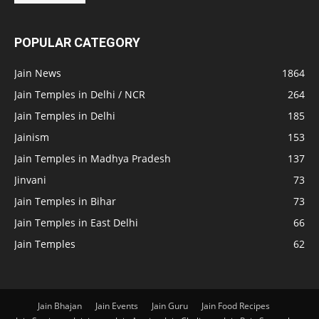
POPULAR CATEGORY
Jain News
1864
Jain Temples in Delhi / NCR
264
Jain Temples in Delhi
185
Jainism
153
Jain Temples in Madhya Pradesh
137
Jinvani
73
Jain Temples in Bihar
73
Jain Temples in East Delhi
66
Jain Temples
62
Jain Bhajan
Jain Events
Jain Guru
Jain Food Recipes