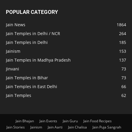
POPULAR CATEGORY
Jain News
1864
Jain Temples in Delhi / NCR
264
Jain Temples in Delhi
185
Jainism
153
Jain Temples in Madhya Pradesh
137
Jinvani
73
Jain Temples in Bihar
73
Jain Temples in East Delhi
66
Jain Temples
62
Jain Bhajan
Jain Events
Jain Guru
Jain Food Recipes
Jain Stories
Jainism
Jain Aarti
Jain Chalisa
Jain Puja Sangrah