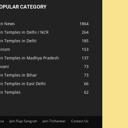
OPULAR CATEGORY
ain News
1864
in Temples in Delhi / NCR
264
in Temples in Delhi
185
inism
153
ain Temples in Madhya Pradesh
137
nvani
73
in Temples in Bihar
73
in Temples in East Delhi
66
ain Temples
62
isa
Jain Puja Sangrah
Jain Tirthankar
Contact Us