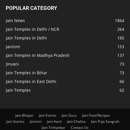
POPULAR CATEGORY
Jain News
1864
Jain Temples in Delhi / NCR
264
Jain Temples in Delhi
185
Jainism
153
Jain Temples in Madhya Pradesh
137
Jinvani
73
Jain Temples in Bihar
73
Jain Temples in East Delhi
66
Jain Temples
62
Jain Bhajan
Jain Events
Jain Guru
Jain Food Recipes
Jain Stories
Jainism
Jain Aarti
Jain Chalisa
Jain Puja Sangrah
Jain Tirthankar
Contact Us