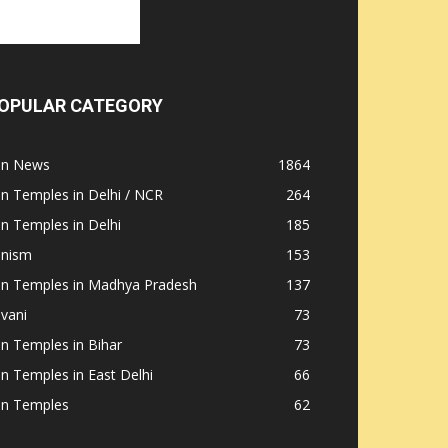
OPULAR CATEGORY
ain News
1864
in Temples in Delhi / NCR
264
in Temples in Delhi
185
inism
153
ain Temples in Madhya Pradesh
137
nvani
73
in Temples in Bihar
73
in Temples in East Delhi
66
in Temples
62