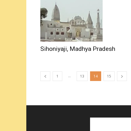
Sihoniyaji, Madhya Pradesh
...
1
13
14
15