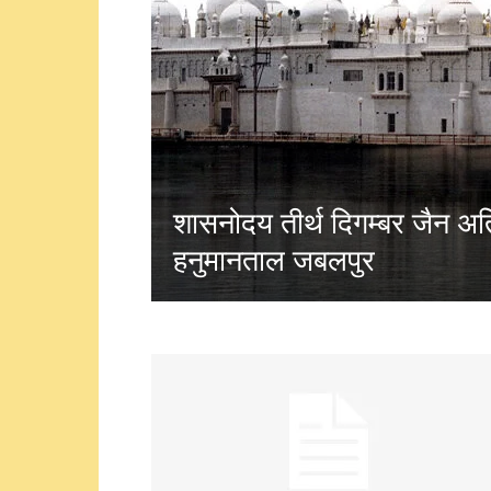
शासनोदय तीर्थ दिगम्बर जैन अति
हनुमानताल जबलपुर