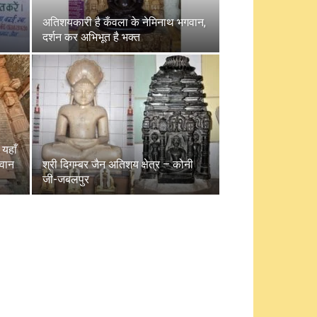
अतिशयकारी है कँवला के नेमिनाथ भगवान,
दर्शन कर अभिभूत है भक्त
 यहाँ
गवान
श्री दिगम्बर जैन अतिशय क्षेत्र – कोनी
जी-जबलपुर