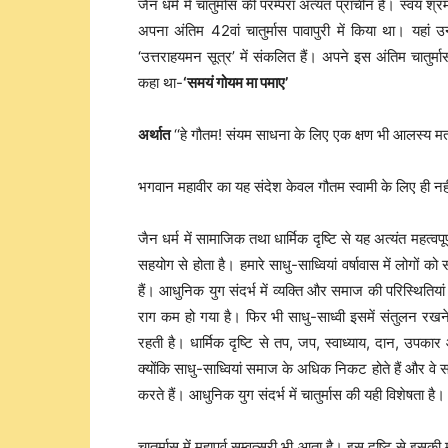
जैन धर्म में चातुर्मास की परम्परा अत्यंत प्राचीन है। स्वयं श्र
अपना अंतिम 42वां चातुर्मास पावापुरी में किया था। यहां 
‘उत्तराहयमन सूत्र’ में संकलित हैं। अपने इस अंतिम चातुर्मा
कहा था-
‘
समयं गोयम मा पमाए
’
अर्थात
‘‘हे गौतम! संयम साधना के लिए एक क्षण भी आलस्य म
भगवान महावीर का यह संदेश केवल गौतम स्वामी के लिए ही नह
जैन धर्म में सामाजिक तथा धार्मिक दृष्टि से यह अत्यंत महत्वप
सहयोग से होता है। हमारे साधु-साध्वियां वर्षावास में लोगों 
हैं। आधुनिक युग संदर्भ में व्यक्ति और समाज की परिस्थितियां
राग कम हो गया है। फिर भी साधु-साध्वी इसमें संतुलन रखने
रहती है। धार्मिक दृष्टि से तप, जप, स्वाध्याय, दान, उपकार 
क्योंकि साधु-साध्वियां समाज के अधिक निकट होते हैं और वे
करते हैं। आधुनिक युग संदर्भ में चातुर्मास की यही विशेषता है।
चातुर्मास में महापर्व सम्वत्सरी भी आता है। इस दृष्टि से इ