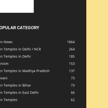
OPULAR CATEGORY
ain News
1864
in Temples in Delhi / NCR
264
in Temples in Delhi
185
inism
153
ain Temples in Madhya Pradesh
137
nvani
73
in Temples in Bihar
73
in Temples in East Delhi
66
ain Temples
62