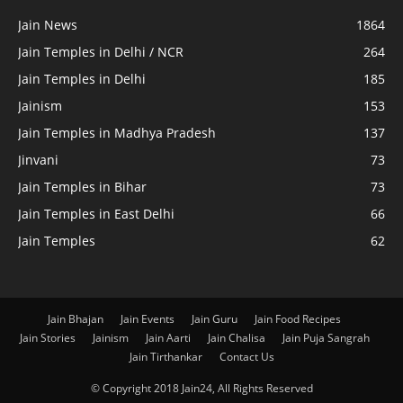
Jain News
1864
Jain Temples in Delhi / NCR
264
Jain Temples in Delhi
185
Jainism
153
Jain Temples in Madhya Pradesh
137
Jinvani
73
Jain Temples in Bihar
73
Jain Temples in East Delhi
66
Jain Temples
62
Jain Bhajan
Jain Events
Jain Guru
Jain Food Recipes
Jain Stories
Jainism
Jain Aarti
Jain Chalisa
Jain Puja Sangrah
Jain Tirthankar
Contact Us
© Copyright 2018 Jain24, All Rights Reserved