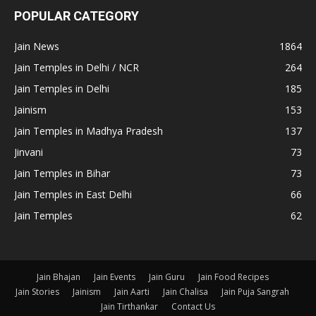
POPULAR CATEGORY
Jain News
1864
Jain Temples in Delhi / NCR
264
Jain Temples in Delhi
185
Jainism
153
Jain Temples in Madhya Pradesh
137
Jinvani
73
Jain Temples in Bihar
73
Jain Temples in East Delhi
66
Jain Temples
62
Jain Bhajan
Jain Events
Jain Guru
Jain Food Recipes
Jain Stories
Jainism
Jain Aarti
Jain Chalisa
Jain Puja Sangrah
Jain Tirthankar
Contact Us