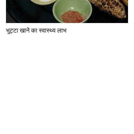
भुट्टा खाने का स्‍वास्‍थ्‍य लाभ