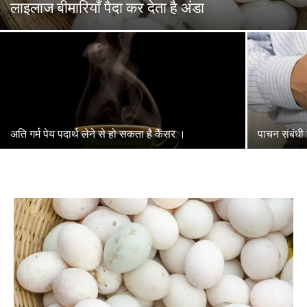
लाइलाज बीमारियाँ पैदा कर देता है अंडा
अति गर्म पेय पदार्थ लेने से हो सकता है कैंसर ।
पाचन संबंधी 