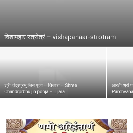
विशापहार स्त्रोत्रं – vishapahaar-strotram
श्री चंद्रप्रभु जिन पूजा – तिजारा – Shree
आरती श्री पा
Chandrprbhu jin pooja – Tijara
Parshvanat