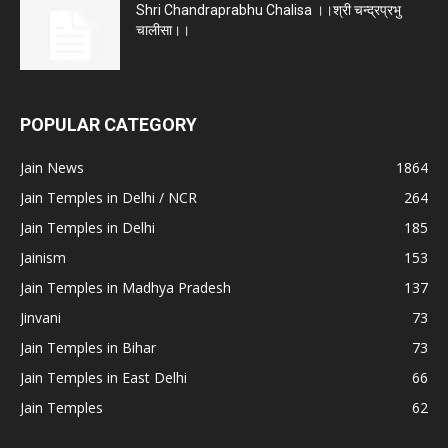
Shri Chandraprabhu Chalisa ।।श्री चन्द्रप्रभु
चालीसा।।
POPULAR CATEGORY
Jain News
1864
Jain Temples in Delhi / NCR
264
Jain Temples in Delhi
185
Jainism
153
Jain Temples in Madhya Pradesh
137
Jinvani
73
Jain Temples in Bihar
73
Jain Temples in East Delhi
66
Jain Temples
62