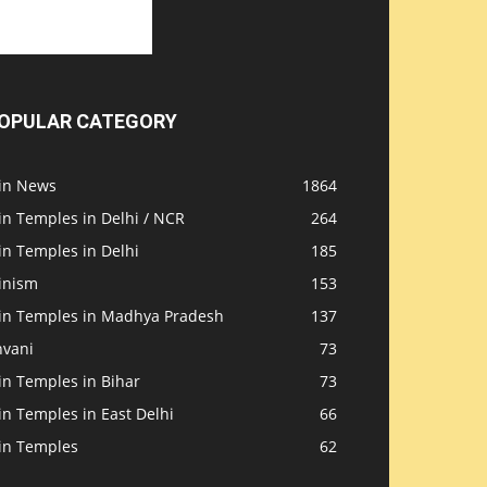
OPULAR CATEGORY
ain News
1864
in Temples in Delhi / NCR
264
in Temples in Delhi
185
inism
153
ain Temples in Madhya Pradesh
137
nvani
73
in Temples in Bihar
73
in Temples in East Delhi
66
ain Temples
62