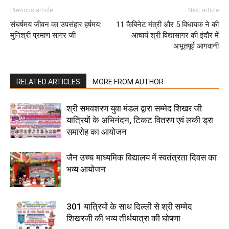
Previous article
Next article
संघर्षमय जीवन का उपसंहार हर्षमय:
11 कैबिनेट मंत्री और 5 विधायक ने की
मुनिश्री प्रमाण सागर जी
आचार्य श्री विद्यासागर की इंदौर में
अभूतपूर्व आगवानी
RELATED ARTICLES
MORE FROM AUTHOR
श्री समवशरण युवा मंडल द्वारा सम्मेद शिखर जी
यात्रियों के अभिनंदन, टिकट वितरण एवं लकी ड्रा
समारोह का आयोजन
जैन उच्च माध्यमिक विद्यालय में स्वतंत्रता दिवस का
भव्य आयोजन
301 यात्रियों के साथ दिल्ली से श्री सम्मेद
शिखरजी की भव्य तीर्थयात्रा की घोषणा