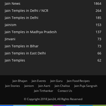
Jain News
1864
Jain Temples in Delhi / NCR
264
Jain Temples in Delhi
185
Jainism
153
Jain Temples in Madhya Pradesh
137
Jinvani
73
Jain Temples in Bihar
73
Jain Temples in East Delhi
66
Jain Temples
62
Jain Bhajan
Jain Events
Jain Guru
Jain Food Recipes
Jain Stories
Jainism
Jain Aarti
Jain Chalisa
Jain Puja Sangrah
Jain Tirthankar
Contact Us
© Copyright 2018 Jain24, All Rights Reserved