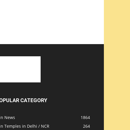
OPULAR CATEGORY
ain News
1864
in Temples in Delhi / NCR
264