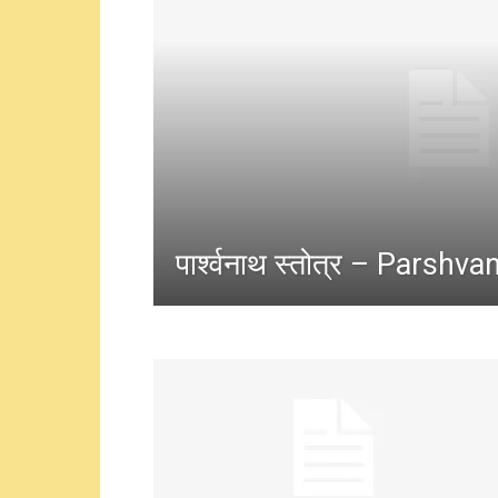
पार्श्वनाथ स्तोत्र – Parshv