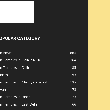
OPULAR CATEGORY
ain News
1864
in Temples in Delhi / NCR
264
in Temples in Delhi
185
inism
153
ain Temples in Madhya Pradesh
137
nvani
73
in Temples in Bihar
73
in Temples in East Delhi
66