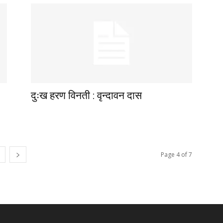
दुःख हरण विनती : वृन्दावन दास
Page 4 of 7