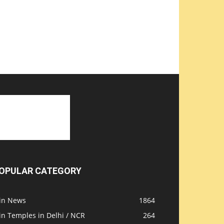
OPULAR CATEGORY
ain News
1864
in Temples in Delhi / NCR
264