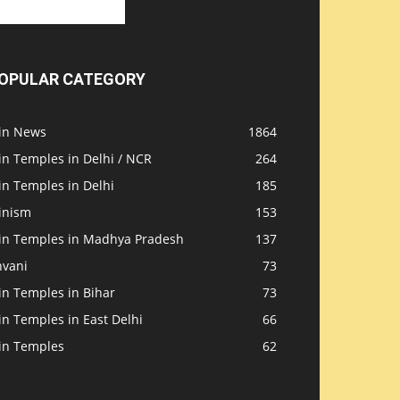
OPULAR CATEGORY
ain News
1864
in Temples in Delhi / NCR
264
in Temples in Delhi
185
inism
153
ain Temples in Madhya Pradesh
137
nvani
73
in Temples in Bihar
73
in Temples in East Delhi
66
ain Temples
62