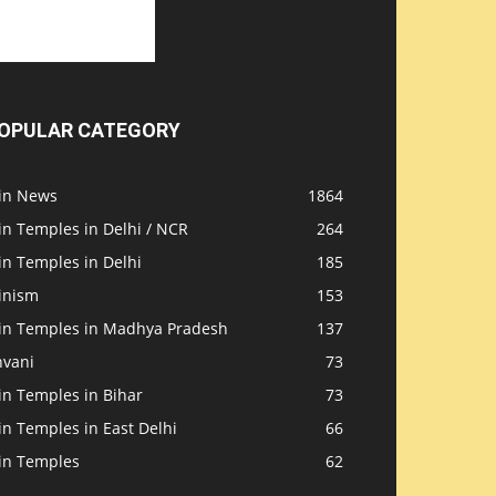
OPULAR CATEGORY
ain News
1864
in Temples in Delhi / NCR
264
in Temples in Delhi
185
inism
153
ain Temples in Madhya Pradesh
137
nvani
73
in Temples in Bihar
73
in Temples in East Delhi
66
ain Temples
62