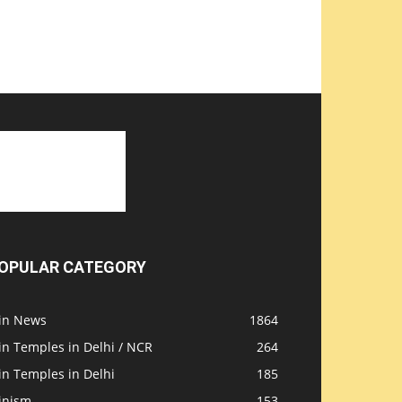
OPULAR CATEGORY
ain News
1864
in Temples in Delhi / NCR
264
in Temples in Delhi
185
inism
153