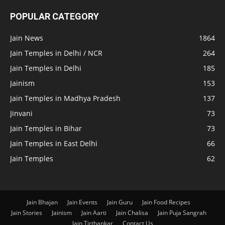
POPULAR CATEGORY
Jain News
1864
Jain Temples in Delhi / NCR
264
Jain Temples in Delhi
185
Jainism
153
Jain Temples in Madhya Pradesh
137
Jinvani
73
Jain Temples in Bihar
73
Jain Temples in East Delhi
66
Jain Temples
62
Jain Bhajan
Jain Events
Jain Guru
Jain Food Recipes
Jain Stories
Jainism
Jain Aarti
Jain Chalisa
Jain Puja Sangrah
Jain Tirthankar
Contact Us