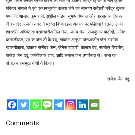
मुख्य मंगल कलश प्राप्त करने का सौभाग्य डॉक्टर महेंद्र कुमार अनिल कुमार
परिवार भोपाल ने एवं प्रथमानुयोग कलश लेने का सौभाग्य सर्वश्री नरेंद्र कुमार
पप्पाजी, आजाद कुमारजी, सुशील पांड्या सुभाष गंगवाल और पारसनाथ दिगंबर
जैन मंदिर अंजनी नगर ने प्राप्त किया।इस अवसर पर पंडितश्रीरतनलालजी
शास्त्री, अधिष्ठाता ब्रह्मचारीअनिल भैया, अभय भैया ,राजकुमार पाटोदी, अमित
कासलीवाल, एम के जैन टी के वेद, डॉक्टर अनुपम जैनअजीत जैन अशोक
खासगीवाला, डॉक्टर जैनेंद्र जैन, जैनेस झांझरी, कैलाश वेद, स्वतंत्र सिरमोर,
राजेश जैन दद्दू, जयंतीलाल शाह, आदि समाज जन उपस्थित थे। सभा का
संचालन हंसमुख गांधी ने किया।
— राजेश जैन दद्दू
Comments