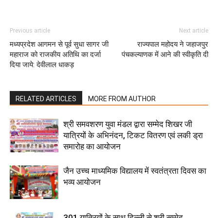
Previous article
Next article
मध्यप्रदेश आगमन से पूर्व सुधा सागर जी
राज्यपाल महोदय ने जहाजपुर
महाराज को राजकीय अतिथि का दर्जा
पंचकल्याणक में आने की स्वीकृति दी
दिया जाये: देवीलाल धाकड़
RELATED ARTICLES
MORE FROM AUTHOR
श्री समवशरण युवा मंडल द्वारा सम्मेद शिखर जी
यात्रियों के अभिनंदन, टिकट वितरण एवं लकी ड्रा
समारोह का आयोजन
जैन उच्च माध्यमिक विद्यालय में स्वतंत्रता दिवस का
भव्य आयोजन
301 यात्रियों के साथ दिल्ली से श्री सम्मेद