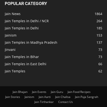
POPULAR CATEGORY
Jain News
1864
Jain Temples in Delhi / NCR
264
Jain Temples in Delhi
185
Jainism
153
Jain Temples in Madhya Pradesh
137
Jinvani
73
Jain Temples in Bihar
73
Jain Temples in East Delhi
66
Jain Temples
62
Jain Bhajan
Jain Events
Jain Guru
Jain Food Recipes
Jain Stories
Jainism
Jain Aarti
Jain Chalisa
Jain Puja Sangrah
Jain Tirthankar
Contact Us