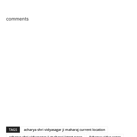
comments
TAGS
acharya shri vidyasagar ji maharaj current location
acharya shri vidyasagar ji maharaj latest news
Acharya vidya sagar