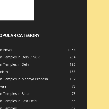
OPULAR CATEGORY
ain News
1864
in Temples in Delhi / NCR
264
in Temples in Delhi
185
inism
153
ain Temples in Madhya Pradesh
137
nvani
73
in Temples in Bihar
73
in Temples in East Delhi
66
in Temples
62