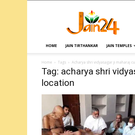
HOME
JAIN TIRTHANKAR
JAIN TEMPLES
Home
Tags
Acharya shri vidyasagar ji maharaj cu
Tag: acharya shri vidya
location