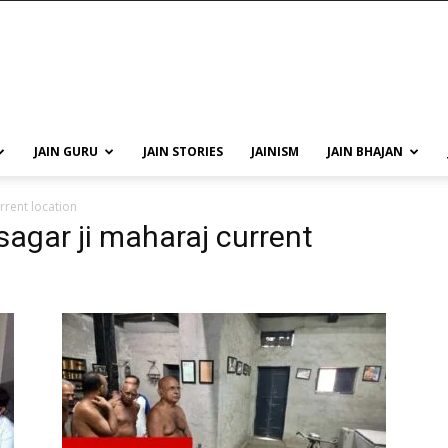
JAIN GURU
JAIN STORIES
JAINISM
JAIN BHAJAN
rrent location
sagar ji maharaj current