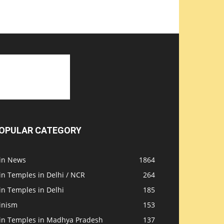
OPULAR CATEGORY
ain News
1864
in Temples in Delhi / NCR
264
in Temples in Delhi
185
inism
153
ain Temples in Madhya Pradesh
137