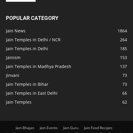
POPULAR CATEGORY
Jain News
1864
Jain Temples in Delhi / NCR
264
Jain Temples in Delhi
185
Jainism
153
Jain Temples in Madhya Pradesh
137
Jinvani
73
Jain Temples in Bihar
73
Jain Temples in East Delhi
66
Jain Temples
62
Jain Bhajan
Jain Events
Jain Guru
Jain Food Recipes