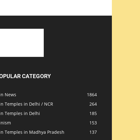
OPULAR CATEGORY
ain News
1864
in Temples in Delhi / NCR
264
in Temples in Delhi
185
inism
153
ain Temples in Madhya Pradesh
137