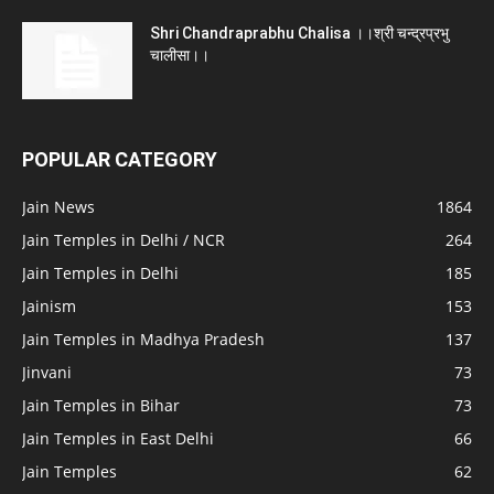
Shri Chandraprabhu Chalisa ।।श्री चन्द्रप्रभु
चालीसा।।
POPULAR CATEGORY
Jain News
1864
Jain Temples in Delhi / NCR
264
Jain Temples in Delhi
185
Jainism
153
Jain Temples in Madhya Pradesh
137
Jinvani
73
Jain Temples in Bihar
73
Jain Temples in East Delhi
66
Jain Temples
62