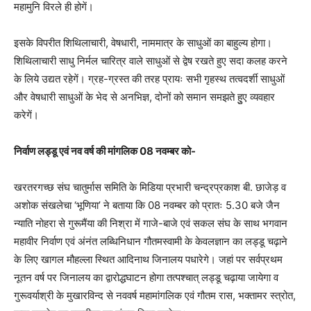
महामुनि विरले ही होगें।
इसके विपरीत शिथिलाचारी, वेषधारी, नाममात्र के साधुओं का बाहुल्य होगा।
शिथिलाचारी साधु निर्मल चारित्र वाले साधुओं से द्वेष रखते हुए सदा कलह करने
के लिये उद्यत रहेगें। ग्रह-ग्रस्त की तरह प्रायः सभी गृहस्थ तत्वदर्शी साधुओं
और वेषधारी साधुओं के भेद से अनभिज्ञ, दोनों को समान समझते हुुए व्यवहार
करेगें।
निर्वाण लड्डू एवं नव वर्ष की मांगलिक
08
नवम्बर को-
खरतरगच्छ संघ चातुर्मास समिति के मिडिया प्रभारी चन्द्रप्रकाश बी. छाजेड़ व
अशोक संखलेचा ‘भूणिया’ ने बताया कि 08 नवम्बर को प्रातः 5.30 बजे जैन
न्याति नोहरा से गुरूमैंया की निश्रा में गाजे-बाजे एवं सकल संघ के साथ भगवान
महावीर निर्वाण एवं अंनंत लब्धिनिधान गौतमस्वामी के केवलज्ञान का लड्डू चढ़ाने
के लिए खागल मौहल्ला स्थित आदिनाथ जिनालय पधारेगे। जहां पर सर्वप्रथम
नूतन वर्ष पर जिनालय का द्वारोद्धघाटन होगा तत्पश्चात् लड्डू चढ़ाया जायेगा व
गुरूवर्याश्री के मुखारविन्द से नववर्ष महामांगलिक एवं गौतम रास, भक्तामर स्त्रोत,