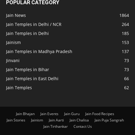
POPULAR CATEGORY
Jain News
1864
Jain Temples in Delhi / NCR
264
Jain Temples in Delhi
185
Jainism
153
Jain Temples in Madhya Pradesh
137
Jinvani
73
Jain Temples in Bihar
73
Jain Temples in East Delhi
66
Jain Temples
62
Jain Bhajan
Jain Events
Jain Guru
Jain Food Recipes
Jain Stories
Jainism
Jain Aarti
Jain Chalisa
Jain Puja Sangrah
Jain Tirthankar
Contact Us