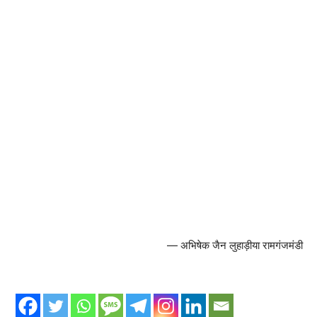
— अभिषेक जैन लुहाड़ीया रामगंजमंडी