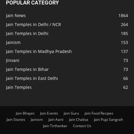
POPULAR CATEGORY
Jain News
1864
Jain Temples in Delhi / NCR
264
Jain Temples in Delhi
185
Jainism
153
Jain Temples in Madhya Pradesh
137
Jinvani
73
Jain Temples in Bihar
73
Jain Temples in East Delhi
66
Jain Temples
62
Jain Bhajan
Jain Events
Jain Guru
Jain Food Recipes
Jain Stories
Jainism
Jain Aarti
Jain Chalisa
Jain Puja Sangrah
Jain Tirthankar
Contact Us