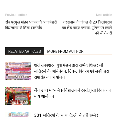
Previous article
Next article
संघ प्रमुख मोहन भागवत ने आचार्यश्री
पारसनाथ के जंगल से 20 किलोग्राम
विद्यासागर से लिया आशीर्वाद
का लैंड माइंस बरामद, पुलिस पर हमले
की थी तैयारी
RELATED ARTICLES
MORE FROM AUTHOR
श्री समवशरण युवा मंडल द्वारा सम्मेद शिखर जी
यात्रियों के अभिनंदन, टिकट वितरण एवं लकी ड्रा
समारोह का आयोजन
जैन उच्च माध्यमिक विद्यालय में स्वतंत्रता दिवस का
भव्य आयोजन
301 यात्रियों के साथ दिल्ली से श्री सम्मेद