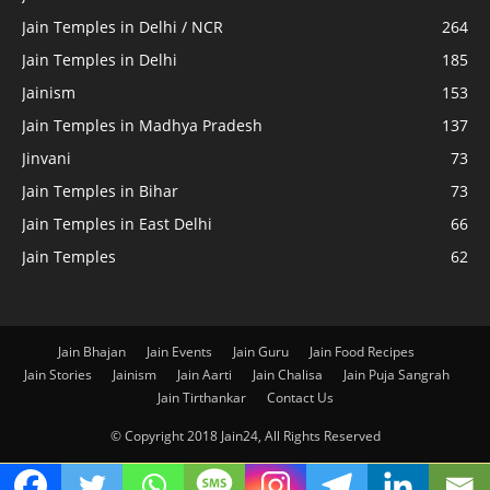
Jain Temples in Delhi / NCR
264
Jain Temples in Delhi
185
Jainism
153
Jain Temples in Madhya Pradesh
137
Jinvani
73
Jain Temples in Bihar
73
Jain Temples in East Delhi
66
Jain Temples
62
Jain Bhajan
Jain Events
Jain Guru
Jain Food Recipes
Jain Stories
Jainism
Jain Aarti
Jain Chalisa
Jain Puja Sangrah
Jain Tirthankar
Contact Us
© Copyright 2018 Jain24, All Rights Reserved