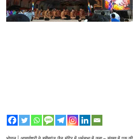
भोपाल | आचार्यश्री ने हबीबगंज जैन मंदिर में धर्मसभा में कहा – संख्या में एक की