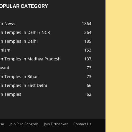
OPULAR CATEGORY
ain News
1864
in Temples in Delhi / NCR
264
in Temples in Delhi
185
inism
153
ain Temples in Madhya Pradesh
137
nvani
73
in Temples in Bihar
73
in Temples in East Delhi
66
ain Temples
62
isa
Jain Puja Sangrah
Jain Tirthankar
Contact Us