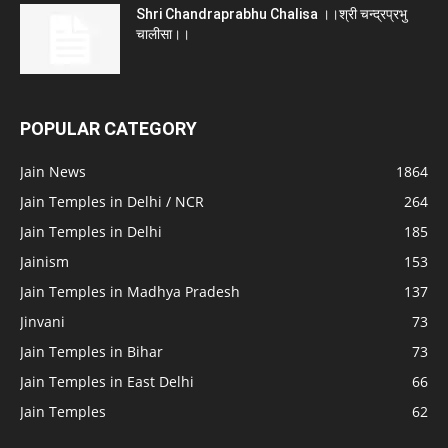
Shri Chandraprabhu Chalisa ।।श्री चन्द्रप्रभु
चालीसा।।
POPULAR CATEGORY
Jain News
1864
Jain Temples in Delhi / NCR
264
Jain Temples in Delhi
185
Jainism
153
Jain Temples in Madhya Pradesh
137
Jinvani
73
Jain Temples in Bihar
73
Jain Temples in East Delhi
66
Jain Temples
62