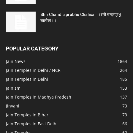
Shri Chandraprabhu Chalisa ।।श्री चन्द्रप्रभु
चालीसा।।
POPULAR CATEGORY
Jain News
1864
Jain Temples in Delhi / NCR
264
Jain Temples in Delhi
185
Jainism
153
Jain Temples in Madhya Pradesh
137
Jinvani
73
Jain Temples in Bihar
73
Jain Temples in East Delhi
66
Jain Temples
62