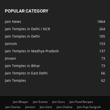
POPULAR CATEGORY
Jain News
1864
Jain Temples in Delhi / NCR
264
Jain Temples in Delhi
185
Jainism
153
Jain Temples in Madhya Pradesh
137
Jinvani
73
Jain Temples in Bihar
73
Jain Temples in East Delhi
66
Jain Temples
62
Jain Bhajan
Jain Events
Jain Guru
Jain Food Recipes
Jain Stories
Jainism
Jain Aarti
Jain Chalisa
Jain Puja Sangrah