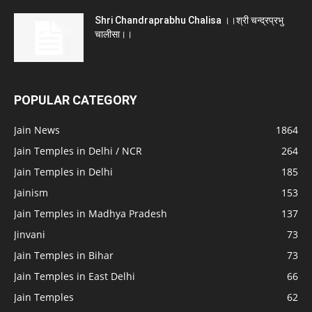
Shri Chandraprabhu Chalisa ।।श्री चन्द्रप्रभु
चालीसा।।
POPULAR CATEGORY
Jain News
1864
Jain Temples in Delhi / NCR
264
Jain Temples in Delhi
185
Jainism
153
Jain Temples in Madhya Pradesh
137
Jinvani
73
Jain Temples in Bihar
73
Jain Temples in East Delhi
66
Jain Temples
62