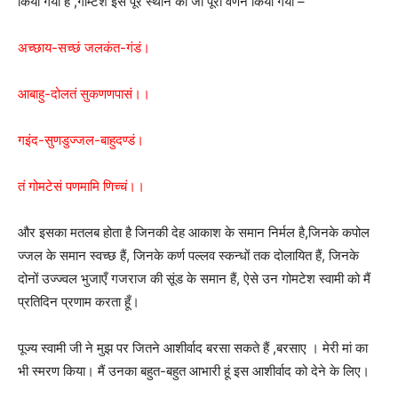
किया गया है ,गोम्टेश इस पूरे स्थान का जो पूरा वर्णन किया गया –
अच्छाय-सच्छं जलकंत-गंडं।
आबाहु-दोलतं सुकणणपासं।।
गइंद-सुणडुज्जल-बाहुदण्डं।
तं गोमटेसं पणमामि णिच्चं।।
और इसका मतलब होता है जिनकी देह आकाश के समान निर्मल है,जिनके कपोल
ज्जल के समान स्वच्छ हैं, जिनके कर्ण पल्लव स्कन्धों तक दोलायित हैं, जिनके
दोनों उज्ज्वल भुजाएँ गजराज की सूंड के समान हैं, ऐसे उन गोमटेश स्वामी को मैं
प्रतिदिन प्रणाम करता हूँ।
पूज्य स्वामी जी ने मुझ पर जितने आशीर्वाद बरसा सकते हैं ,बरसाए । मेरी मां का
भी स्मरण किया। मैं उनका बहुत-बहुत आभारी हूं इस आशीर्वाद को देने के लिए।