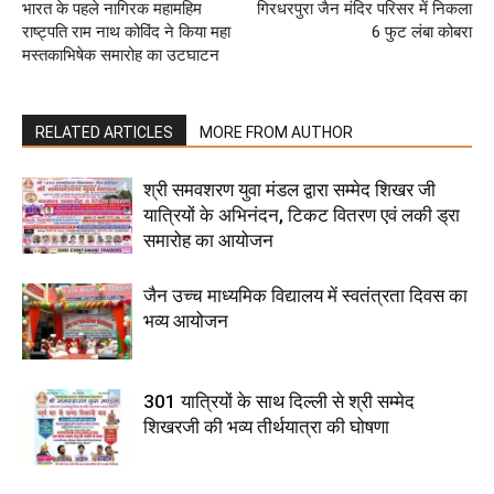
भारत के पहले नागिरक महामहिम
गिरधरपुरा जैन मंदिर परिसर में निकला
राष्ट्पति राम नाथ कोविंद ने किया महा
6 फुट लंबा कोबरा
मस्तकाभिषेक समारोह का उटघाटन
RELATED ARTICLES
MORE FROM AUTHOR
श्री समवशरण युवा मंडल द्वारा सम्मेद शिखर जी
यात्रियों के अभिनंदन, टिकट वितरण एवं लकी ड्रा
समारोह का आयोजन
जैन उच्च माध्यमिक विद्यालय में स्वतंत्रता दिवस का
भव्य आयोजन
301 यात्रियों के साथ दिल्ली से श्री सम्मेद
शिखरजी की भव्य तीर्थयात्रा की घोषणा