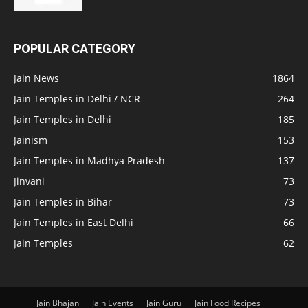
POPULAR CATEGORY
Jain News
1864
Jain Temples in Delhi / NCR
264
Jain Temples in Delhi
185
Jainism
153
Jain Temples in Madhya Pradesh
137
Jinvani
73
Jain Temples in Bihar
73
Jain Temples in East Delhi
66
Jain Temples
62
Jain Bhajan
Jain Events
Jain Guru
Jain Food Recipes