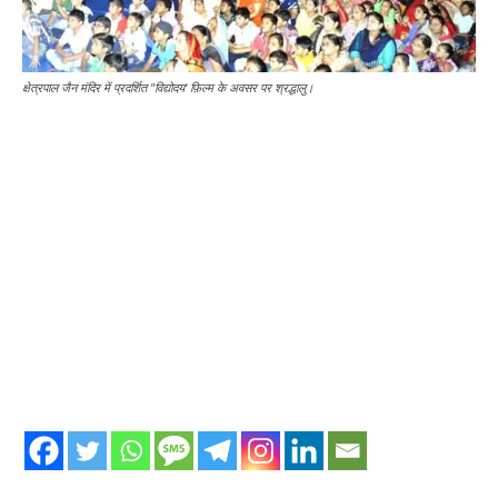
क्षेत्रपाल जैन मंदिर में प्रदर्शित "विद्योदय' फ़िल्म के अवसर पर श्रद्धालु।