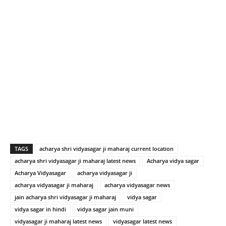
TAGS
acharya shri vidyasagar ji maharaj current location
acharya shri vidyasagar ji maharaj latest news
Acharya vidya sagar
Acharya Vidyasagar
acharya vidyasagar ji
acharya vidyasagar ji maharaj
acharya vidyasagar news
jain acharya shri vidyasagar ji maharaj
vidya sagar
vidya sagar in hindi
vidya sagar jain muni
vidyasagar ji maharaj latest news
vidyasagar latest news